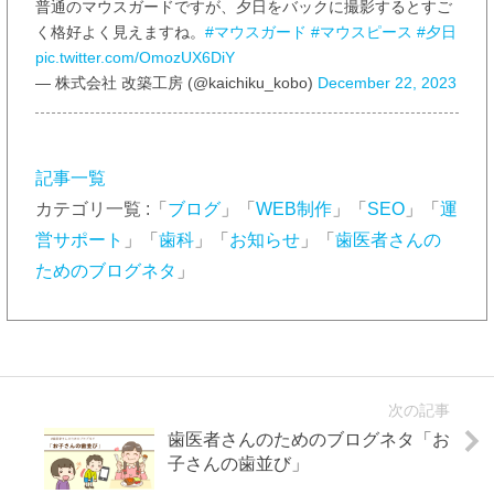
普通のマウスガードですが、夕日をバックに撮影するとすご
く格好よく見えますね。
#マウスガード
#マウスピース
#夕日
pic.twitter.com/OmozUX6DiY
— 株式会社 改築工房 (@kaichiku_kobo)
December 22, 2023
記事一覧
カテゴリ一覧 :「
ブログ
」「
WEB制作
」「
SEO
」「
運
営サポート
」「
歯科
」「
お知らせ
」「
歯医者さんの
ためのブログネタ
」
次の記事
歯医者さんのためのブログネタ「お
子さんの歯並び」