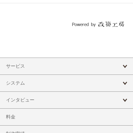
サービス
ホームページ制作
システム
歯科ホームページ制作
埋め込みブログ
インタビュー
リニューアル
お問い合わせフォーム
税理士法人ななほし会計事務所
料金
運営まるごとサポート
カレンダー
れい歯科